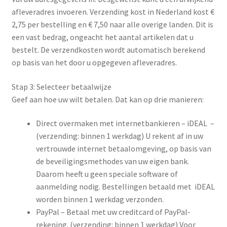
Mijn Account
afleveradres invoeren. Verzending kost in Nederland kost €
2,75 per bestelling en € 7,50 naar alle overige landen. Dit is
Privacy policy
een vast bedrag, ongeacht het aantal artikelen dat u
bestelt. De verzendkosten wordt automatisch berekend
op basis van het door u opgegeven afleveradres.
Projecten
Stap 3: Selecteer betaalwijze
Shop
Geef aan hoe uw wilt betalen. Dat kan op drie manieren:
Track your order
Direct overmaken met internetbankieren – iDEAL –
(verzending: binnen 1 werkdag) U rekent af in uw
Verzenden & retourneren
vertrouwde internet betaalomgeving, op basis van
de beveiligingsmethodes van uw eigen bank.
Voorbereiding jaargesprek AAA
Daarom heeft u geen speciale software of
aanmelding nodig. Bestellingen betaald met iDEAL
Winkelwagen
worden binnen 1 werkdag verzonden.
PayPal – Betaal met uw creditcard of PayPal-
rekening. (verzending: binnen 1 werkdag) Voor