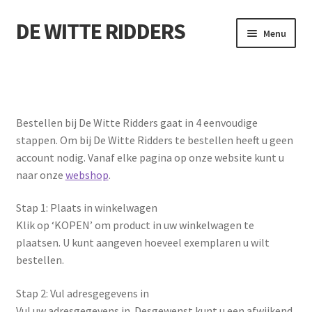
DE WITTE RIDDERS
Ga
Ga
Menu
door
direct
naar
naar
Home
navigatie
de
inhoud
Bestellen & betalen
Bestellen bij De Witte Ridders gaat in 4 eenvoudige
stappen. Om bij De Witte Ridders te bestellen heeft u geen
Checkout
account nodig. Vanaf elke pagina op onze website kunt u
naar onze
webshop
.
Contact
Stap 1: Plaats in winkelwagen
Disclaimer
Klik op ‘KOPEN’ om product in uw winkelwagen te
plaatsen. U kunt aangeven hoeveel exemplaren u wilt
Garantie
bestellen.
Leveringsvoorwaarden
Stap 2: Vul adresgegevens in
Vul uw adresgegevens in. Desgewenst kunt u een afwijkend